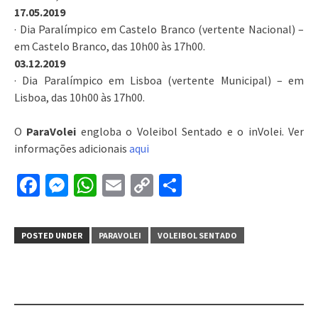
17.05.2019
·
Dia Paralímpico em Castelo Branco (vertente Nacional)
–
em Castelo Branco, das 10h00 às 17h00.
03.12.2019
·
Dia Paralímpico em Lisboa (vertente Municipal)
– em
Lisboa, das 10h00 às 17h00.
O
ParaVolei
engloba o
Voleibol Sentado
e o
inVolei
. Ver
informações adicionais
aqui
Facebook
Messenger
WhatsApp
Email
Copy
Partilhar
Link
POSTED UNDER
PARAVOLEI
VOLEIBOL SENTADO